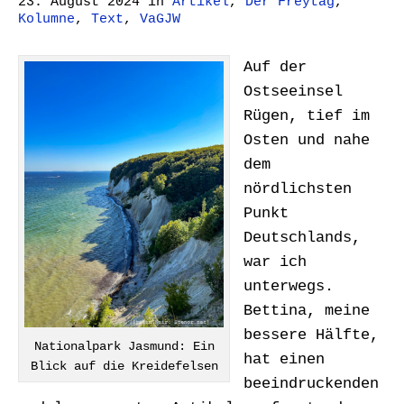
23. August 2024
in
Artikel
,
Der Freytag
,
Kolumne
,
Text
,
VaGJW
Auf der
Ostseeinsel
Rügen, tief im
Osten und nahe
dem
nördlichsten
Punkt
Deutschlands,
war ich
unterwegs.
Bettina, meine
bessere Hälfte,
Nationalpark Jasmund: Ein
hat einen
Blick auf die Kreidefelsen
beeindruckenden