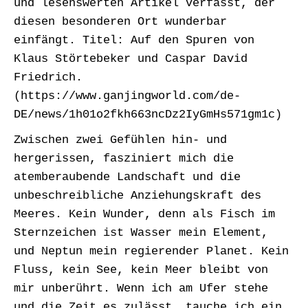
und lesenswerten Artikel verfasst, der
diesen besonderen Ort wunderbar
einfängt. Titel: Auf den Spuren von
Klaus Störtebeker und Caspar David
Friedrich.
(https://www.ganjingworld.com/de-
DE/news/1h01o2fkh663ncDz2IyGmHs571gm1c)
Zwischen zwei Gefühlen hin- und
hergerissen, fasziniert mich die
atemberaubende Landschaft und die
unbeschreibliche Anziehungskraft des
Meeres. Kein Wunder, denn als Fisch im
Sternzeichen ist Wasser mein Element,
und Neptun mein regierender Planet. Kein
Fluss, kein See, kein Meer bleibt von
mir unberührt. Wenn ich am Ufer stehe
und die Zeit es zulässt, tauche ich ein