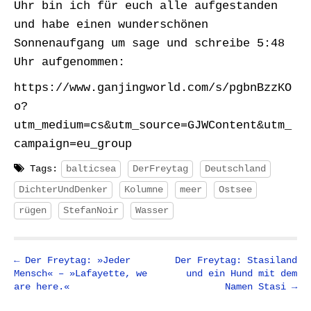
Uhr bin ich für euch alle aufgestanden
und habe einen wunderschönen
Sonnenaufgang um sage und schreibe 5:48
Uhr aufgenommen:
https://www.ganjingworld.com/s/pgbnBzzKO
o?
utm_medium=cs&utm_source=GJWContent&utm_
campaign=eu_group
Tags:
balticsea
DerFreytag
Deutschland
DichterUndDenker
Kolumne
meer
Ostsee
rügen
StefanNoir
Wasser
P
← Der Freytag: »Jeder
Der Freytag: Stasiland
Mensch« – »Lafayette, we
und ein Hund mit dem
o
are here.«
Namen Stasi →
s