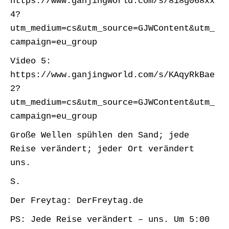
https://www.ganjingworld.com/s/818g068xx
4?
utm_medium=cs&utm_source=GJWContent&utm_
campaign=eu_group
Video 5:
https://www.ganjingworld.com/s/KAqyRkBae
2?
utm_medium=cs&utm_source=GJWContent&utm_
campaign=eu_group
Große Wellen spühlen den Sand; jede
Reise verändert; jeder Ort verändert
uns.
S.
Der Freytag: DerFreytag.de
PS: Jede Reise verändert – uns. Um 5:00