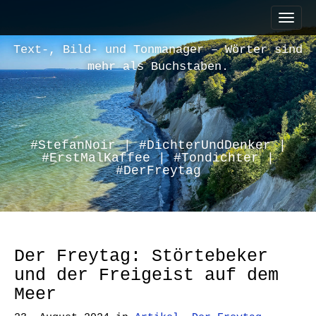
M
S
a
k
i
i
Text-, Bild- und Tonmanager – Wörter sind
n
p
mehr als Buchstaben.
m
t
e
o
n
c
u
o
n
#StefanNoir | #DichterUndDenker |
#ErstMalKaffee | #Tondichter |
t
#DerFreytag
e
n
t
Der Freytag: Störtebeker
und der Freigeist auf dem
Meer