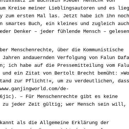
hlusssatz im Büchlein »Jeder Mensch« von
um Kreise meiner Lieblingsautoren und es lie
y zum ersten Mal las. Jetzt habe ich ihn noc
n smartes Buch, ein kleines und zugleich auc
eder Denker – jeder fühlende Mensch – gelese
ber Menschenrechte, über die Kommunistische
 Jahren andauernden Verfolgung von Falun Daf
n; ich habe auf die Pressemitteilung vom Fal
 und ein Zitat von Bertolt Brecht bemüht: »W
tand zur Pflicht!«, um zu verdeutlichen, das
www.ganjingworld.com/de-
6j1c). – Für Menschenrechte gibt es keine
 zu jeder Zeit gültig; wer Mensch sein will,
kannt als die Allgemeine Erklärung der