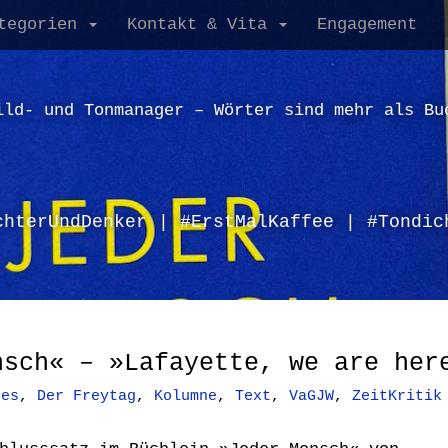
tegorien
Kontakt & Vita
Engagement
ild- und Tonmanager – Wörter sind mehr als Bu
chterUndDenker | #ErstMalKaffee | #Tondic
nsch« – »Lafayette, we are her
ges
,
Der Freytag
,
Kolumne
,
Text
,
VaGJW
,
ZeitKritik