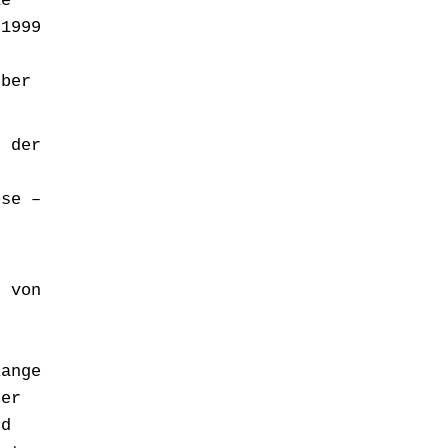
ie
 1999
über
, der
t
öse –
r
n von
n
lange
der
nd