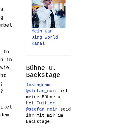
48
ng
ambel
Mein Gan
Jing World
Kanal
. In
ch in
Bühne u.
 Wie
Backstage
cht
n;
Instagram
@stefan_noir
ist
n?
meine Bühne u.
u
bei
Twitter
tikel
@stefan_noir
seid
 dem
ihr mit mir im
Backstage.