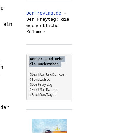
r
gt
c
DerFreytag.de
-
h
h
Der Freytag: die
f
h ein
wöchentliche
o
Kolumne
n
r
:
a
Wörter sind mehr 
als Buchstaben.
un
#DichterUndDenker
o
#Tondichter
s
#DerFreytag   
#ErstMalKaffee  
#BuchDesTages
 der