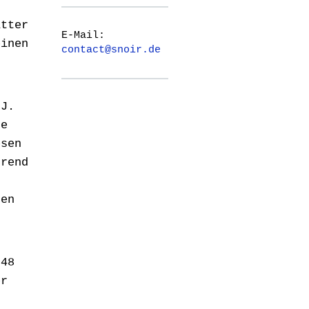
itter
E-Mail:
einen
contact@snoir.de
 J.
de
esen
hrend
den
n
 48
er