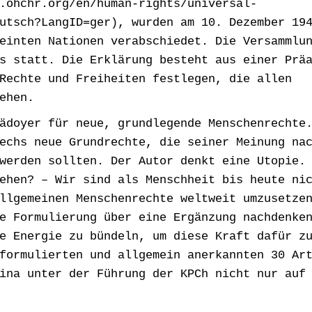
.ohchr.org/en/human-rights/universal-
utsch?LangID=ger), wurden am 10. Dezember 19
einten Nationen verabschiedet. Die Versammlu
s statt. Die Erklärung besteht aus einer Prä
Rechte und Freiheiten festlegen, die allen
ehen.
ädoyer für neue, grundlegende Menschenrechte
echs neue Grundrechte, die seiner Meinung na
werden sollten. Der Autor denkt eine Utopie.
ehen? – Wir sind als Menschheit bis heute ni
llgemeinen Menschenrechte weltweit umzusetze
e Formulierung über eine Ergänzung nachdenke
e Energie zu bündeln, um diese Kraft dafür z
formulierten und allgemein anerkannten 30 Ar
ina unter der Führung der KPCh nicht nur auf