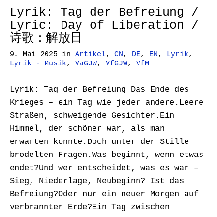
Lyrik: Tag der Befreiung /
Lyric: Day of Liberation /
诗歌：解放日
9. Mai 2025
in
Artikel
,
CN
,
DE
,
EN
,
Lyrik
,
Lyrik - Musik
,
VaGJW
,
VfGJW
,
VfM
Lyrik: Tag der Befreiung Das Ende des
Krieges – ein Tag wie jeder andere.Leere
Straßen, schweigende Gesichter.Ein
Himmel, der schöner war, als man
erwarten konnte.Doch unter der Stille
brodelten Fragen.Was beginnt, wenn etwas
endet?Und wer entscheidet, was es war –
Sieg, Niederlage, Neubeginn? Ist das
Befreiung?Oder nur ein neuer Morgen auf
verbrannter Erde?Ein Tag zwischen