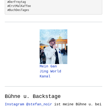
#DerFreytag   
#ErstMalKaffee  
#BuchDesTages
Mein Gan
Jing World
Kanal
Bühne u. Backstage
Instagram @stefan_noir
ist meine Bühne u. bei