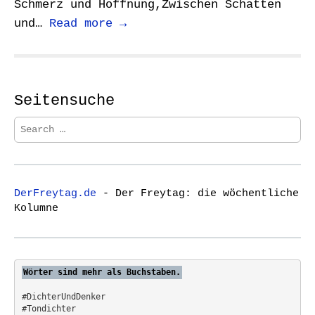
Schmerz und Hoffnung,Zwischen Schatten
und…
Read more →
Seitensuche
S
e
a
r
c
DerFreytag.de
- Der Freytag: die wöchentliche
h
Kolumne
f
o
r
:
Wörter sind mehr als Buchstaben.
#DichterUndDenker
#Tondichter