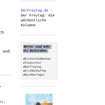
r
c
DerFreytag.de
-
h
Der Freytag: die
f
wöchentliche
o
Kolumne
r
:
ch
Wörter sind mehr 
als Buchstaben.
, und
#DichterUndDenker
#Tondichter
#DerFreytag   
#ErstMalKaffee  
#BuchDesTages
r
xt
,