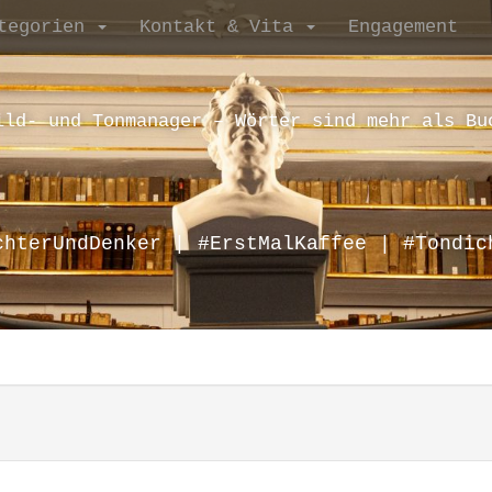
tegorien
Kontakt & Vita
Engagement
ild- und Tonmanager – Wörter sind mehr als Bu
chterUndDenker | #ErstMalKaffee | #Tondic