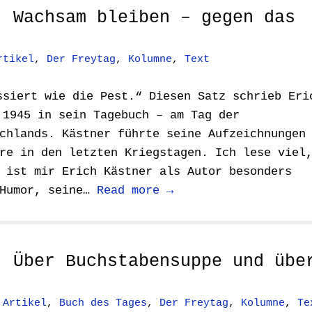
: Wachsam bleiben – gegen das
rtikel
,
Der Freytag
,
Kolumne
,
Text
ssiert wie die Pest.“ Diesen Satz schrieb Eri
 1945 in sein Tagebuch – am Tag der
chlands. Kästner führte seine Aufzeichnungen
re in den letzten Kriegstagen. Ich lese viel
 ist mir Erich Kästner als Autor besonders
 Humor, seine…
Read more →
: Über Buchstabensuppe und übe
n
Artikel
,
Buch des Tages
,
Der Freytag
,
Kolumne
,
Te