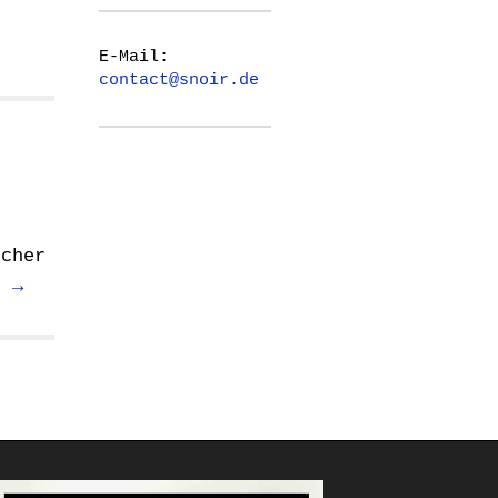
t
E-Mail:
contact@snoir.de
scher
e →