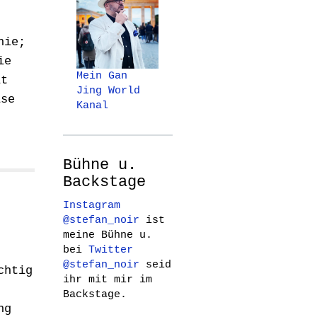
nie;
ie
Mein Gan
it
Jing World
ise
Kanal
d
Bühne u.
Backstage
Instagram
@stefan_noir
ist
meine Bühne u.
bei
Twitter
@stefan_noir
seid
chtig
ihr mit mir im
Backstage.
ng