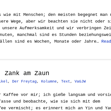
s wie mit Menschen; den meisten begegnet man 
sere Wege, aber wir beachten sie nicht oder s
 unsere Aufmerksamkeit und wir verbringen Ze
nuten, manchmal sind es Stunden beziehungswe
Fällen sind es Wochen, Monate oder Jahre…
Rea
: Zank am Zaun
ikel
,
Der Freytag
,
Kolumne
,
Text
,
VaGJW
r Kaffee vor mir; ich gieße langsam und vorsi
Tasse und beobachte, wie sie sich mit dem
fee vermischt; es erinnert mich an Yin und Ya