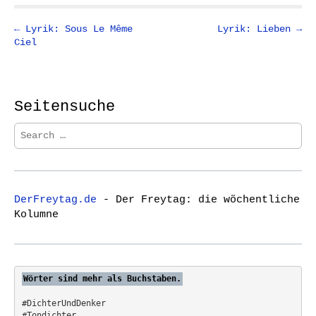
P
← Lyrik: Sous Le Même
Lyrik: Lieben →
Ciel
o
s
t
n
Seitensuche
a
S
v
e
i
a
r
g
c
a
DerFreytag.de
- Der Freytag: die wöchentliche
h
t
Kolumne
f
i
o
o
r
:
n
Wörter sind mehr als Buchstaben.
#DichterUndDenker
#Tondichter