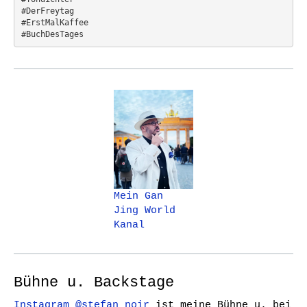
#DerFreytag   
#ErstMalKaffee  
#BuchDesTages
Mein Gan
Jing World
Kanal
Bühne u. Backstage
Instagram @stefan_noir
ist meine Bühne u. bei