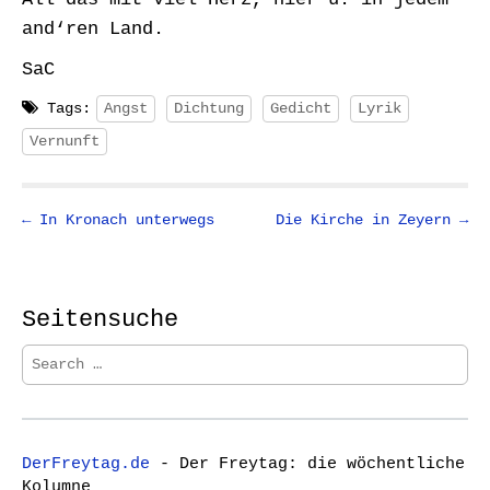
and‘ren Land.
SaC
Tags:
Angst
Dichtung
Gedicht
Lyrik
Vernunft
P
← In Kronach unterwegs
Die Kirche in Zeyern →
o
s
t
Seitensuche
n
S
a
e
v
a
i
r
g
c
DerFreytag.de
- Der Freytag: die wöchentliche
h
a
Kolumne