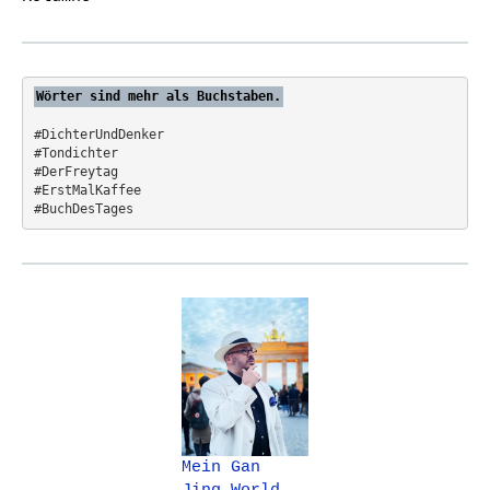
f
t
o
i
r
o
:
n
Wörter sind mehr als Buchstaben.
#DichterUndDenker
#Tondichter
#DerFreytag   
#ErstMalKaffee  
#BuchDesTages
Mein Gan