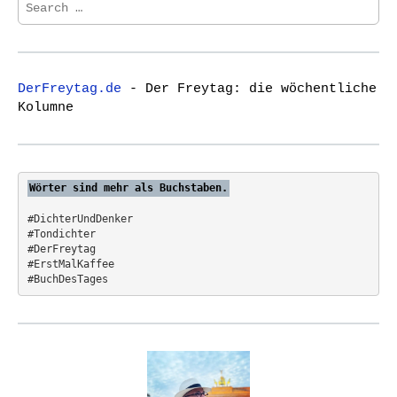
S
i
e
a
g
r
a
c
t
DerFreytag.de
- Der Freytag: die wöchentliche
h
Kolumne
i
f
o
o
r
n
:
Wörter sind mehr als Buchstaben.
#DichterUndDenker
#Tondichter
#DerFreytag   
#ErstMalKaffee  
#BuchDesTages