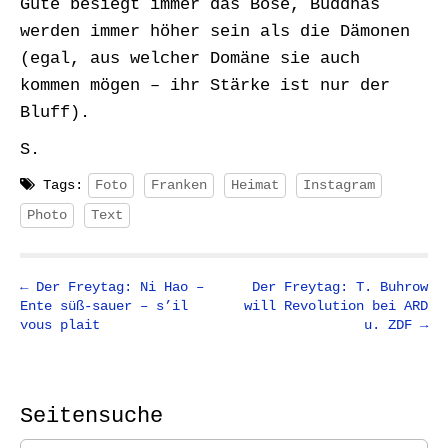
Gute besiegt immer das Böse, Buddhas
werden immer höher sein als die Dämonen
(egal, aus welcher Domäne sie auch
kommen mögen – ihr Stärke ist nur der
Bluff).
S.
Tags:
Foto
Franken
Heimat
Instagram
Photo
Text
P
← Der Freytag: Ni Hao –
Der Freytag: T. Buhrow
Ente süß-sauer – s’il
will Revolution bei ARD
o
vous plait
u. ZDF →
s
t
n
Seitensuche
a
v