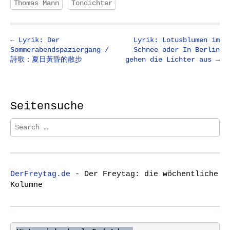
Thomas Mann
Tondichter
P
← Lyrik: Der
Lyrik: Lotusblumen im
Sommerabendspaziergang /
Schnee oder In Berlin
o
詩歌：夏日黃昏的散步
gehen die Lichter aus →
s
t
n
Seitensuche
a
v
S
i
e
a
g
r
a
c
t
DerFreytag.de
- Der Freytag: die wöchentliche
h
Kolumne
i
f
o
o
r
n
: