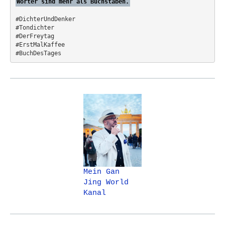
Wörter sind mehr als Buchstaben.
#DichterUndDenker
#Tondichter
#DerFreytag   
#ErstMalKaffee  
#BuchDesTages
Mein Gan
Jing World
Kanal