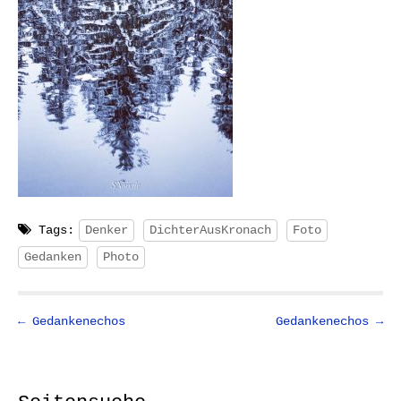
Tags:
Denker
DichterAusKronach
Foto
Gedanken
Photo
P
← Gedankenechos
Gedankenechos →
o
s
t