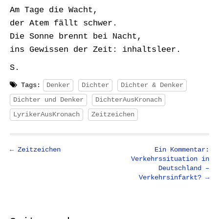
Am Tage die Wacht,
der Atem fällt schwer.
Die Sonne brennt bei Nacht,
ins Gewissen der Zeit: inhaltsleer.
S.
Tags:
Denker
Dichter
Dichter & Denker
Dichter und Denker
DichterAusKronach
LyrikerAusKronach
Zeitzeichen
P
← Zeitzeichen
Ein Kommentar:
Verkehrssituation in
o
Deutschland –
s
Verkehrsinfarkt? →
t
n
a