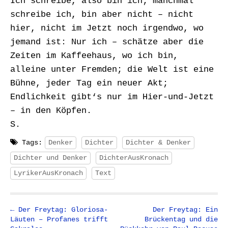
Ich schreibe, also bin ich; manchmal
schreibe ich, bin aber nicht – nicht
hier, nicht im Jetzt noch irgendwo, wo
jemand ist: Nur ich – schätze aber die
Zeiten im Kaffeehaus, wo ich bin,
alleine unter Fremden; die Welt ist eine
Bühne, jeder Tag ein neuer Akt;
Endlichkeit gibt‘s nur im Hier-und-Jetzt
– in den Köpfen.
S.
Tags:
Denker
Dichter
Dichter & Denker
Dichter und Denker
DichterAusKronach
LyrikerAusKronach
Text
P
← Der Freytag: Gloriosa-
Der Freytag: Ein
Läuten – Profanes trifft
Brückentag und die
o