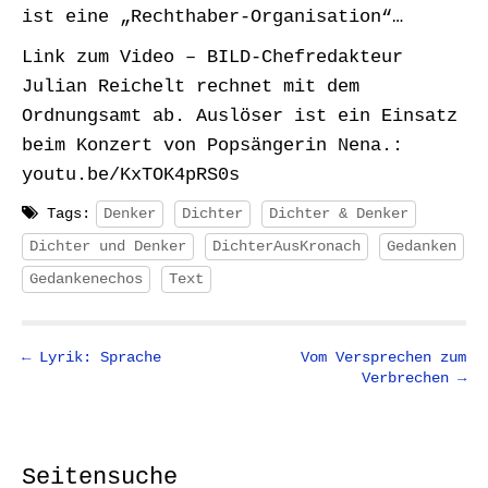
ist eine „Rechthaber-Organisation“…
Link zum Video – BILD-Chefredakteur
Julian Reichelt rechnet mit dem
Ordnungsamt ab. Auslöser ist ein Einsatz
beim Konzert von Popsängerin Nena.:
youtu.be/KxTOK4pRS0s
Tags:
Denker
Dichter
Dichter & Denker
Dichter und Denker
DichterAusKronach
Gedanken
Gedankenechos
Text
P
← Lyrik: Sprache
Vom Versprechen zum
Verbrechen →
o
s
t
n
Seitensuche