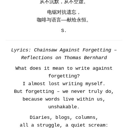
从不沉默，从不空虚。
电锯对抗遗忘，
咖啡与语言——献给永恒。
S.
Lyrics: Chainsaw Against Forgetting –
Reflections on Thomas Bernhard
What does it mean to write against
forgetting?
I almost lost writing myself.
But forgetting – we never truly do,
because words live within us,
unshakable.
Diaries, blogs, columns,
all a struggle, a quiet scream: