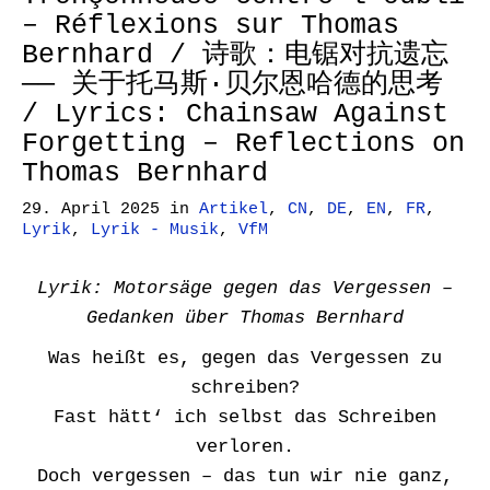
– Réflexions sur Thomas
Bernhard / 诗歌：电锯对抗遗忘
—— 关于托马斯·贝尔恩哈德的思考
/ Lyrics: Chainsaw Against
Forgetting – Reflections on
Thomas Bernhard
29. April 2025
in
Artikel
,
CN
,
DE
,
EN
,
FR
,
Lyrik
,
Lyrik - Musik
,
VfM
Lyrik: Motorsäge gegen das Vergessen –
Gedanken über Thomas Bernhard
Was heißt es, gegen das Vergessen zu
schreiben?
Fast hätt‘ ich selbst das Schreiben
verloren.
Doch vergessen – das tun wir nie ganz,