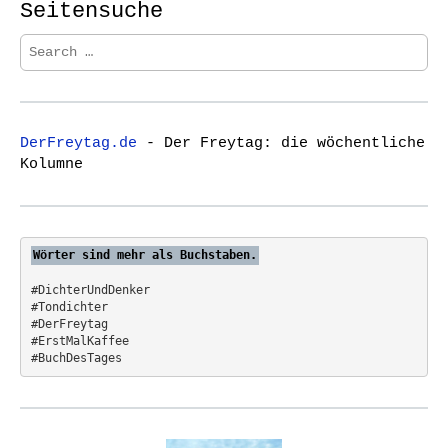
Seitensuche
v
i
S
e
g
a
a
r
t
c
DerFreytag.de
- Der Freytag: die wöchentliche
i
h
Kolumne
f
o
o
n
r
:
Wörter sind mehr als Buchstaben.
#DichterUndDenker
#Tondichter
#DerFreytag   
#ErstMalKaffee  
#BuchDesTages