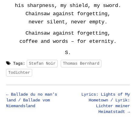
his sharpness, my shield, my sword.
Chainsaw against forgetting,
never silent, never empty.
Chainsaw against forgetting,
coffee and words – for eternity.
S.
Tags:
Stefan Noir
Thomas Bernhard
Todichter
P
← Ballade du no man’s
Lyrics: Lights of My
land / Ballade vom
Hometown / Lyrik:
o
Niemandsland
Lichter meiner
s
Heimatstadt →
t
n
a