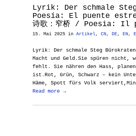
Lyrik: Der schmale Ste
Poesía: El puente estr
诗歌：窄桥 / Poesia: Il p
15. Mai 2025
in
Artikel
,
CN
,
DE
,
EN
,
Lyrik: Der schmale Steg Bürokraten
Macht und Geld.Sie spüren nicht, w
fehlt. Sie nähren den Hass, planen
ist.Rot, Grün, Schwarz – kein Unte
Häme, Spott fürs Volk serviert,Min
Read more →