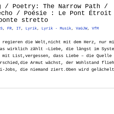
g / Poetry: The Narrow Path /
echo / Poésie : Le Pont Étroit
onte stretto
ES
,
FR
,
IT
,
Lyrik
,
Lyrik - Musik
,
VaGJW
,
VfM
 regieren die Welt,nicht mit dem Herz, nur m
as wirklich zählt –Liebe, die längst im Syst
 mit List,vergessen, dass Liebe – die Quelle
rschied,die Armut wächst, der Wohlstand flie
i-Jobs, die niemand ziert.Oben wird gelächel