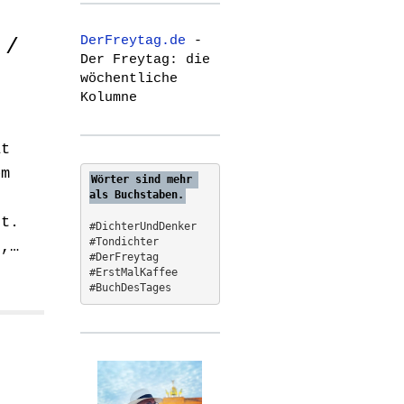
r
c
DerFreytag.de
-
 /
h
Der Freytag: die
f
wöchentliche
o
Kolumne
r
:
it
em
Wörter sind mehr 
als Buchstaben.
ht.
#DichterUndDenker
#Tondichter
t,…
#DerFreytag   
#ErstMalKaffee  
#BuchDesTages