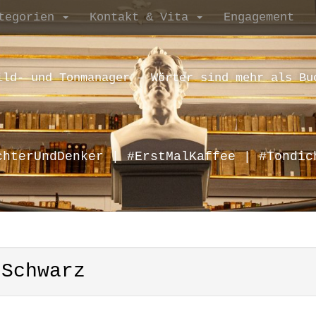
tegorien
Kontakt & Vita
Engagement
ild- und Tonmanager – Wörter sind mehr als Bu
chterUndDenker | #ErstMalKaffee | #Tondic
 Schwarz