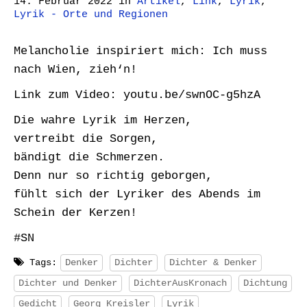
14. Februar 2022
in
Artikel
,
Link
,
Lyrik
,
Lyrik - Orte und Regionen
Melancholie inspiriert mich: Ich muss
nach Wien, zieh‘n!
Link zum Video: youtu.be/swnOC-g5hzA
Die wahre Lyrik im Herzen,
vertreibt die Sorgen,
bändigt die Schmerzen.
Denn nur so richtig geborgen,
fühlt sich der Lyriker des Abends im
Schein der Kerzen!
#SN
Tags:
Denker
Dichter
Dichter & Denker
Dichter und Denker
DichterAusKronach
Dichtung
Gedicht
Georg Kreisler
Lyrik