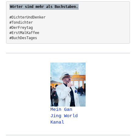
Wörter sind mehr als Buchstaben.
#DichterUndDenker
#Tondichter
#DerFreytag   
#ErstMalKaffee  
#BuchDesTages
Mein Gan
Jing World
Kanal