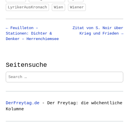
LyrikerAusKronach
Wien
Wiener
P
← Feuilleton –
Zitat von S. Noir über
Stationen: Dichter &
Krieg und Frieden →
o
Denker – Herrenchiemsee
s
t
n
Seitensuche
a
v
S
i
e
a
g
r
a
c
t
DerFreytag.de
- Der Freytag: die wöchentliche
h
Kolumne
i
f
o
o
r
n
: