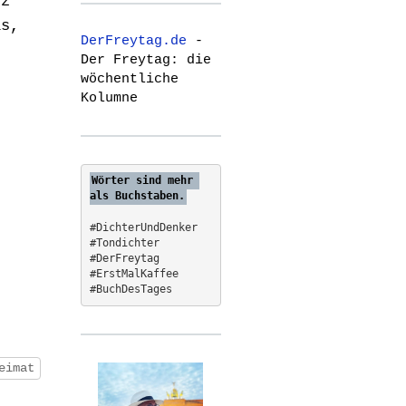
nz
r
as,
c
DerFreytag.de
-
h
Der Freytag: die
f
wöchentliche
o
Kolumne
r
:
Wörter sind mehr 
als Buchstaben.
#DichterUndDenker
#Tondichter
#DerFreytag   
#ErstMalKaffee  
#BuchDesTages
eimat