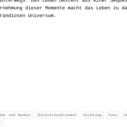
unterwegs. Das Leben besteht aus einer Seque
rnehmung dieser Momente macht das Leben zu d
randiosen Universum.
ter und Denker
DichterAusKronach
Dichtung
Foto
H
s