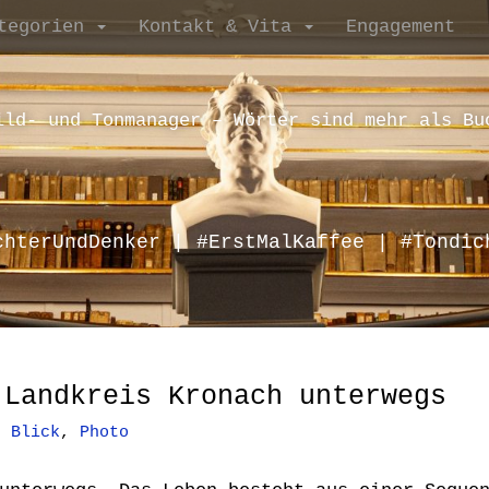
tegorien
Kontakt & Vita
Engagement
ild- und Tonmanager – Wörter sind mehr als Bu
chterUndDenker | #ErstMalKaffee | #Tondic
 Landkreis Kronach unterwegs
e Blick
,
Photo