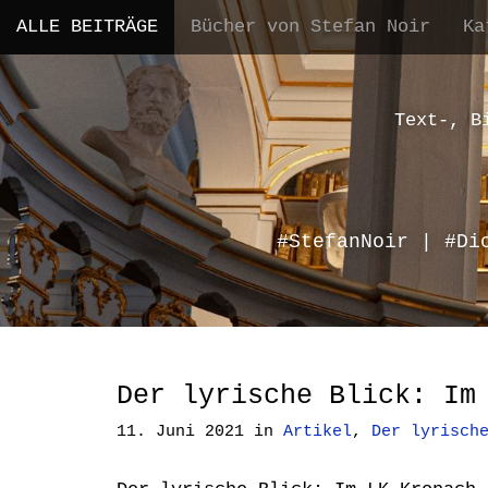
M
S
ALLE BEITRÄGE
Bücher von Stefan Noir
Ka
a
k
i
i
n
p
m
t
Text-, B
e
o
n
c
u
o
n
#StefanNoir | #Di
t
e
n
t
Der lyrische Blick: Im
11. Juni 2021
in
Artikel
,
Der lyrisch