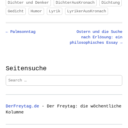
Dichter und Denker
DichterAusKronach
Dichtung
Gedicht
Humor
Lyrik
LyrikerAusKronach
P
← Palmsonntag
Ostern und die Suche
nach Erlösung: ein
o
philosophisches Essay →
s
t
n
Seitensuche
a
v
S
i
e
a
g
r
a
c
t
DerFreytag.de
- Der Freytag: die wöchentliche
h
Kolumne
i
f
o
o
r