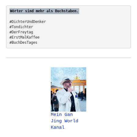
n
:
Wörter sind mehr als Buchstaben.
#DichterUndDenker
#Tondichter
#DerFreytag   
#ErstMalKaffee  
#BuchDesTages
Mein Gan
Jing World
Kanal