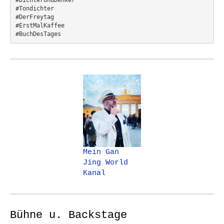
#Tondichter
#DerFreytag   
#ErstMalKaffee  
#BuchDesTages
Mein Gan
Jing World
Kanal
Bühne u. Backstage