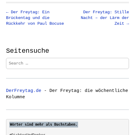
P
← Der Freytag: Ein
Der Freytag: Stille
Brückentag und die
Nacht – der Lärm der
o
Rückkehr von Paul Bocuse
Zeit →
s
t
n
Seitensuche
a
v
S
i
e
a
g
r
a
c
t
DerFreytag.de
- Der Freytag: die wöchentliche
h
Kolumne
i
f
o
o
r
n
:
Wörter sind mehr als Buchstaben.
#DichterUndDenker