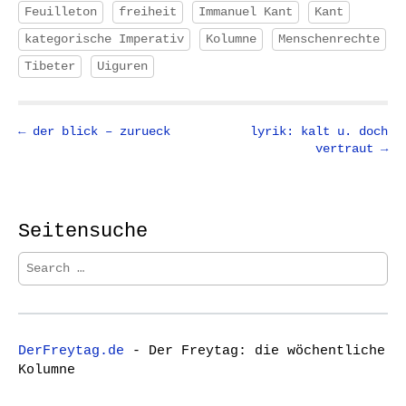
Feuilleton
freiheit
Immanuel Kant
Kant
kategorische Imperativ
Kolumne
Menschenrechte
Tibeter
Uiguren
P
← der blick – zurueck
lyrik: kalt u. doch
vertraut →
o
s
t
n
Seitensuche
a
S
v
e
i
a
r
g
c
a
DerFreytag.de
- Der Freytag: die wöchentliche
h
t
Kolumne
f
i
o