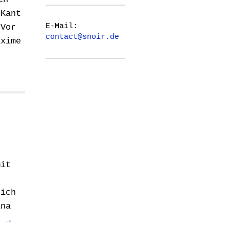
 Kant
E-Mail:
 Vor
contact@snoir.de
axime
mit
sich
ina
e →