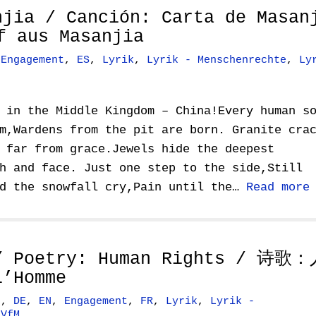
njia / Canción: Carta de Masan
aus Masanjia
,
Engagement
,
ES
,
Lyrik
,
Lyrik - Menschenrechte
,
Ly
 in the Middle Kingdom – China!Every human s
m,Wardens from the pit are born. Granite cra
 far from grace.Jewels hide the deepest
h and face. Just one step to the side,Still
rd the snowfall cry,Pain until the…
Read more
 / Poetry: Human Rights / 诗歌
l’Homme
N
,
DE
,
EN
,
Engagement
,
FR
,
Lyrik
,
Lyrik -
,
VfM