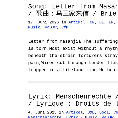
Song: Letter from Masa
/ 歌曲：马三家来信 / Brief 
17. Juni 2025
in
Artikel
,
CN
,
DE
,
EN
Musik
,
VaGJW
,
VfM
Letter from Masanjia The suffering
is torn.Most exist without a rhyth
beneath the strain.Torturers stray
pain,Wires cut through tender fles
trapped in a lifelong ring.He hea
Lyrik: Menschenrechte
/ Lyrique : Droits de 
4. Juni 2025
in
Artikel
,
B&B
,
Boo1
,
C
Menschenrechte
,
Lyrik - Musik
,
VaGJW