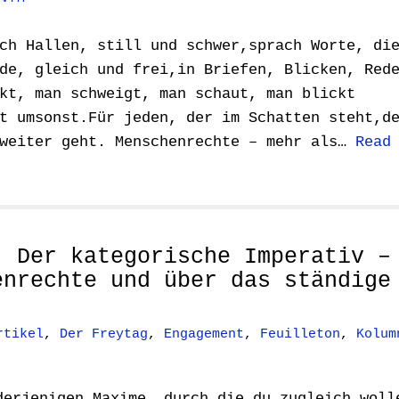
ch Hallen, still und schwer,sprach Worte, di
de, gleich und frei,in Briefen, Blicken, Red
kt, man schweigt, man schaut, man blickt
t umsonst.Für jeden, der im Schatten steht,d
 weiter geht. Menschenrechte – mehr als…
Read
: Der kategorische Imperativ –
enrechte und über das ständige
rtikel
,
Der Freytag
,
Engagement
,
Feuilleton
,
Kolum
derjenigen Maxime, durch die du zugleich woll