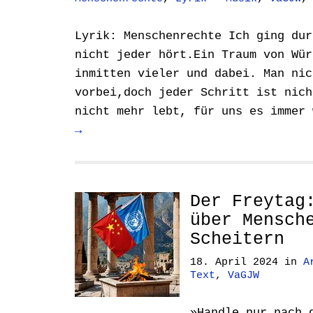
Lyrik: Menschenrechte Ich ging dur
nicht jeder hört.Ein Traum von Wür
inmitten vieler und dabei. Man nic
vorbei,doch jeder Schritt ist nich
nicht mehr lebt, für uns es immer
→
Der Freytag
über Mensch
Scheitern
18. April 2024
in
A
Text
,
VaGJW
»Handle nur nach 