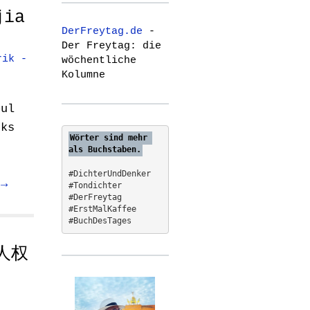
r
jia
c
DerFreytag.de
-
h
Der Freytag: die
f
rik -
wöchentliche
o
Kolumne
r
:
oul
cks
Wörter sind mehr 
als Buchstaben.
#DichterUndDenker
 →
#Tondichter
#DerFreytag   
#ErstMalKaffee  
#BuchDesTages
：人权