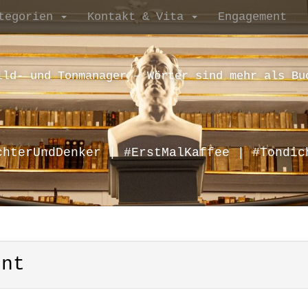
tegorien
Kontakt & Vita
Engagement
ild- und Tonmanager – Wörter sind mehr als Bu
chterUndDenker | #ErstMalKaffee | #Tondic
ent