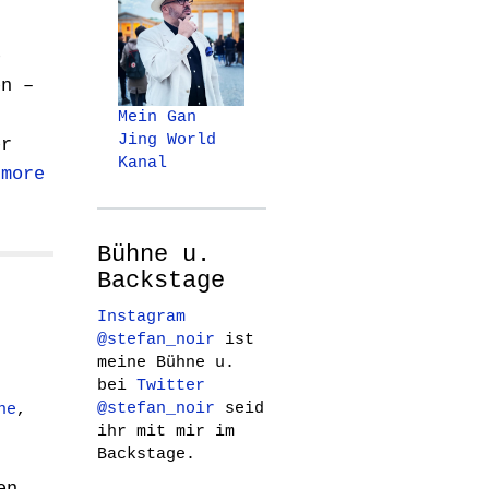
e
en –
Mein Gan
Jing World
er
Kanal
 more
Bühne u.
Backstage
Instagram
@stefan_noir
ist
meine Bühne u.
bei
Twitter
@stefan_noir
seid
ne
,
ihr mit mir im
Backstage.
en