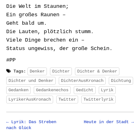
Die Welt im Staunen;
Ein großes Raunen –
Geht bald um.
Die Lauten, plötzlich stumm.
Viele Dinge brechen ein –
Status ungewiss, der große Schein.
#PP
Tags:
Denker
Dichter
Dichter & Denker
Dichter und Denker
DichterAusKronach
Dichtung
Gedanken
Gedankenechos
Gedicht
Lyrik
LyrikerAusKronach
Twitter
Twitterlyrik
P
← Lyrik: Das Streben
Heute in der Stadt →
nach Glück
o
s