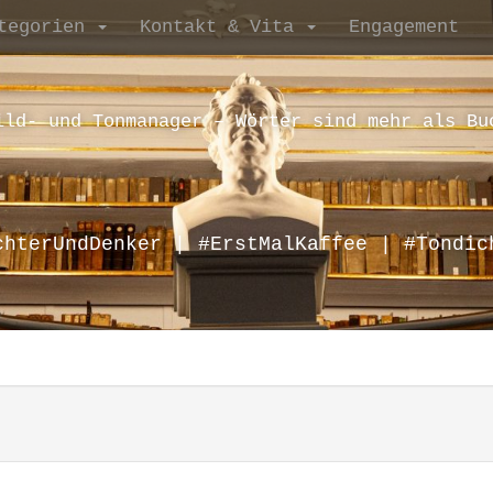
tegorien
Kontakt & Vita
Engagement
ild- und Tonmanager – Wörter sind mehr als Bu
chterUndDenker | #ErstMalKaffee | #Tondic