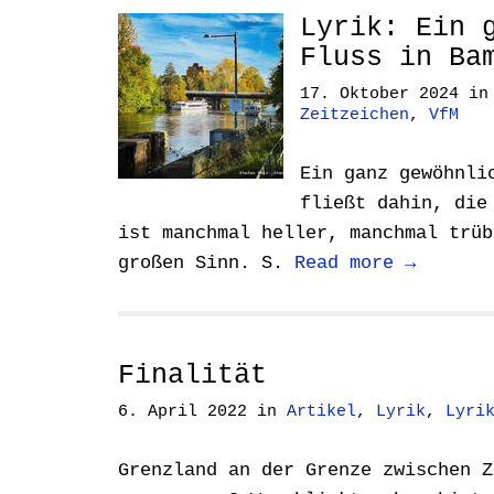
Lyrik: Ein 
Fluss in Ba
17. Oktober 2024
i
Zeitzeichen
,
VfM
Ein ganz gewöhnli
fließt dahin, die
ist manchmal heller, manchmal trüb
großen Sinn. S.
Read more →
Finalität
6. April 2022
in
Artikel
,
Lyrik
,
Lyri
Grenzland an der Grenze zwischen Z