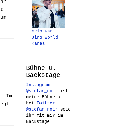
ehr
st
zum
Mein Gan
Jing World
Kanal
Bühne u.
Backstage
Instagram
@stefan_noir
ist
n: Im
meine Bühne u.
bei
Twitter
wegt.
@stefan_noir
seid
ihr mit mir im
Backstage.