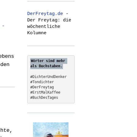
r
c
DerFreytag.de
-
h
Der Freytag: die
f
 -
wöchentliche
o
Kolumne
r
:
ebens
Wörter sind mehr 
 den
als Buchstaben.
#DichterUndDenker
#Tondichter
#DerFreytag   
#ErstMalKaffee  
#BuchDesTages
chte,