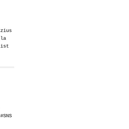
uzius
 la
 ist
e
 #SNS