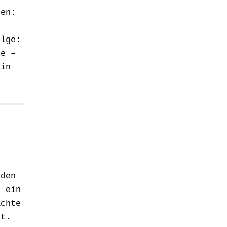
hen:
olge:
ke –
ein
nden
– ein
achte
it.