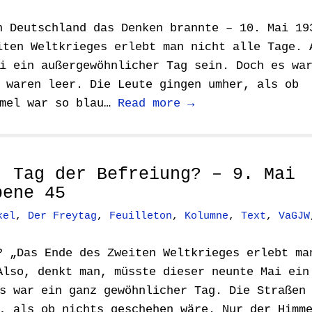
n Deutschland das Denken brannte – 10. Mai 19
iten Weltkrieges erlebt man nicht alle Tage. 
i ein außergewöhnlicher Tag sein. Doch es wa
 waren leer. Die Leute gingen umher, als ob
mmel war so blau…
Read more →
: Tag der Befreiung? – 9. Mai
bene 45
kel
,
Der Freytag
,
Feuilleton
,
Kolumne
,
Text
,
VaGJW
? „Das Ende des Zweiten Weltkrieges erlebt ma
Also, denkt man, müsste dieser neunte Mai ein
s war ein ganz gewöhnlicher Tag. Die Straßen
, als ob nichts geschehen wäre. Nur der Himm