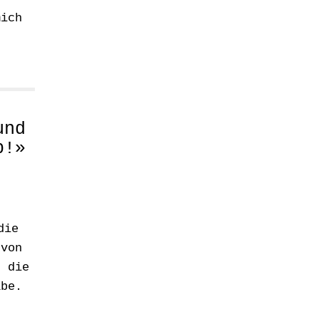
mich
und
b!»
die
 von
t die
abe.