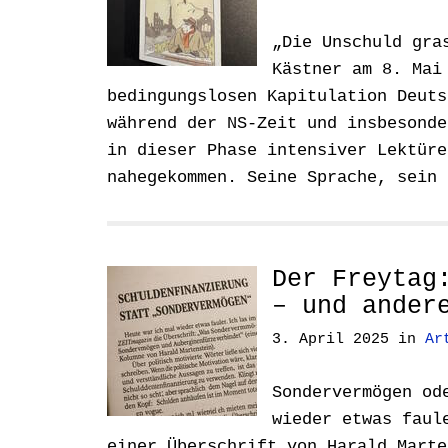
„Die Unschuld gra
Kästner am 8. Mai
bedingungslosen Kapitulation Deuts
während der NS-Zeit und insbesonde
in dieser Phase intensiver Lektüre
nahegekommen. Seine Sprache, sein
Der Freytag
– und ander
3. April 2025
in
Ar
Sondervermögen od
wieder etwas faul
einer Überschrift von Harald Marte