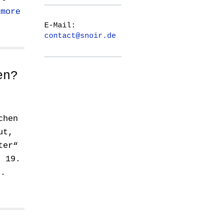
 more
E-Mail:
contact@snoir.de
en?
chen
ut,
ter“
s 19.
n.