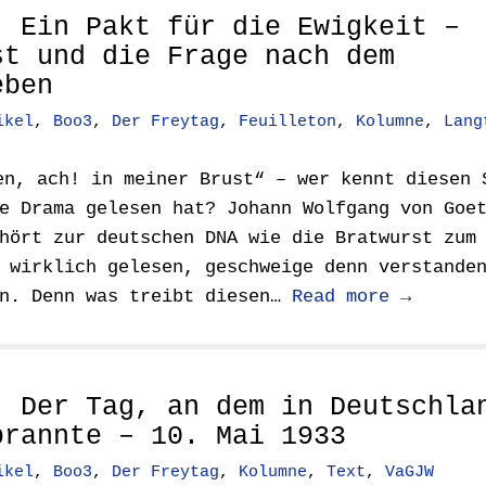
: Ein Pakt für die Ewigkeit –
st und die Frage nach dem
eben
ikel
,
Boo3
,
Der Freytag
,
Feuilleton
,
Kolumne
,
Lang
en, ach! in meiner Brust“ – wer kennt diesen 
e Drama gelesen hat? Johann Wolfgang von Goe
hört zur deutschen DNA wie die Bratwurst zum
 wirklich gelesen, geschweige denn verstande
in. Denn was treibt diesen…
Read more →
: Der Tag, an dem in Deutschla
brannte – 10. Mai 1933
ikel
,
Boo3
,
Der Freytag
,
Kolumne
,
Text
,
VaGJW