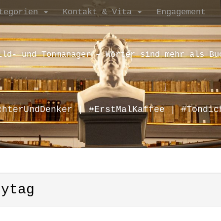
tegorien
Kontakt & Vita
Engagement
ild- und Tonmanager – Wörter sind mehr als Bu
chterUndDenker | #ErstMalKaffee | #Tondic
eytag