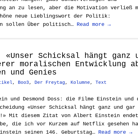
ng an zu lesen, aber die Motivation verließ 
höne neue Lieblingswort der Politik:
en sollen Über politisch…
Read more →
: «Unser Schicksal hängt ganz 
erer moralischen Entwicklung a
en und Genies
tikel
,
Boo3
,
Der Freytag
,
Kolumne
,
Text
ein und Desmond Doss: die Filme Einstein und 
cheidung «Unser Schicksal hängt ganz und gar
!» Mit diesem Zitat von Albert Einstein ende
be, die ich vor Kurzem auf Netflix gesehen h
Einstein seinen 146. Geburtstag…
Read more →