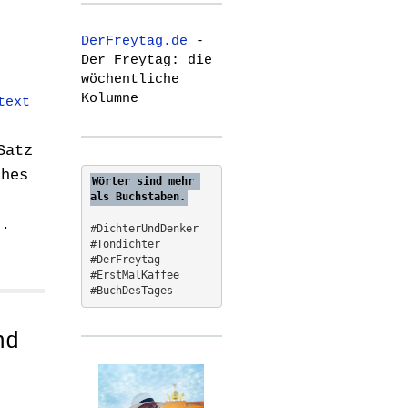
r
c
DerFreytag.de
-
h
Der Freytag: die
f
wöchentliche
o
Kolumne
text
r
:
Satz
thes
Wörter sind mehr 
als Buchstaben.
n.
#DichterUndDenker
#Tondichter
#DerFreytag   
#ErstMalKaffee  
#BuchDesTages
nd