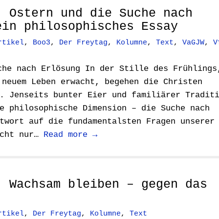
: Ostern und die Suche nach
ein philosophisches Essay
rtikel
,
Boo3
,
Der Freytag
,
Kolumne
,
Text
,
VaGJW
,
V
che nach Erlösung In der Stille des Frühlings
 neuem Leben erwacht, begehen die Christen
. Jenseits bunter Eier und familiärer Tradit
e philosophische Dimension – die Suche nach
twort auf die fundamentalsten Fragen unserer
icht nur…
Read more →
: Wachsam bleiben – gegen das
rtikel
,
Der Freytag
,
Kolumne
,
Text