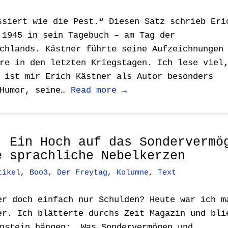
ssiert wie die Pest.“ Diesen Satz schrieb Eri
 1945 in sein Tagebuch – am Tag der
chlands. Kästner führte seine Aufzeichnungen
re in den letzten Kriegstagen. Ich lese viel
 ist mir Erich Kästner als Autor besonders
 Humor, seine…
Read more →
: Ein Hoch auf das Sondervermö
e sprachliche Nebelkerzen
tikel
,
Boo3
,
Der Freytag
,
Kolumne
,
Text
er doch einfach nur Schulden? Heute war ich m
er. Ich blätterte durchs Zeit Magazin und bli
nstein hängen: „Was Sondervermögen und