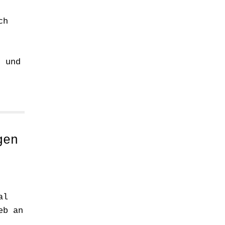
ch
, und
gen
al
eb an