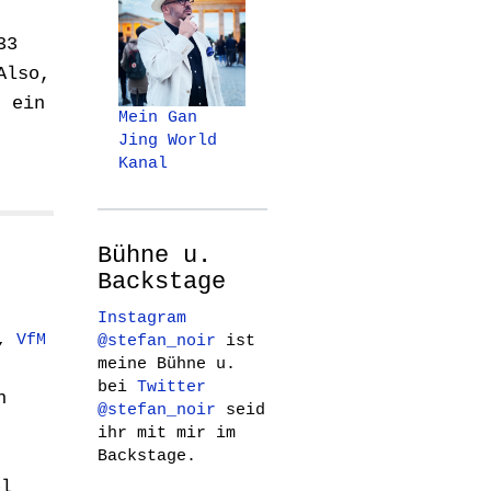
33
Also,
r ein
Mein Gan
Jing World
Kanal
Bühne u.
Backstage
Instagram
,
VfM
@stefan_noir
ist
meine Bühne u.
bei
Twitter
n
@stefan_noir
seid
ihr mit mir im
Backstage.
el