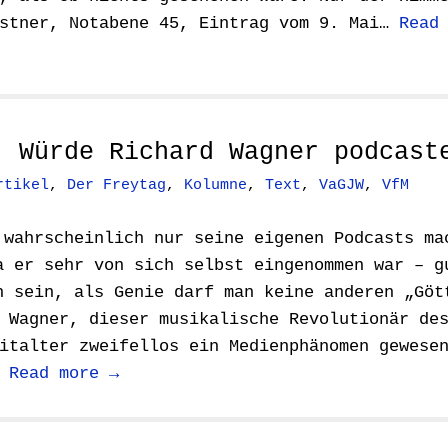
ästner, Notabene 45, Eintrag vom 9. Mai…
Read
: Würde Richard Wagner podcast
rtikel
,
Der Freytag
,
Kolumne
,
Text
,
VaGJW
,
VfM
 wahrscheinlich nur seine eigenen Podcasts ma
a er sehr von sich selbst eingenommen war – g
h sein, als Genie darf man keine anderen „Göt
 Wagner, dieser musikalische Revolutionär de
italter zweifellos ein Medienphänomen gewese
…
Read more →